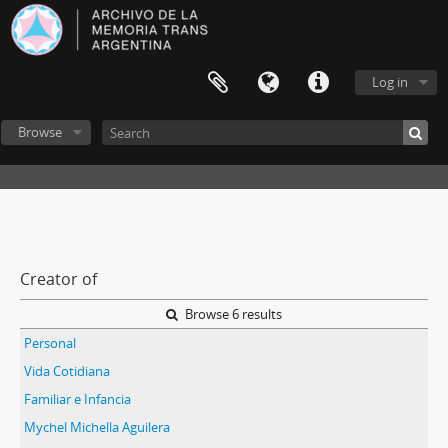
Log in
Browse
Creator of
Browse 6 results
Personal
Vida Cotidiana
Familiar e Infancia
Mychel Michella Aguilera