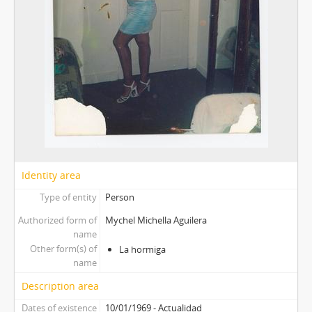
Identity area
Type of entity
Person
Authorized form of
Mychel Michella Aguilera
name
Other form(s) of
La hormiga
name
Description area
Dates of existence
10/01/1969 - Actualidad