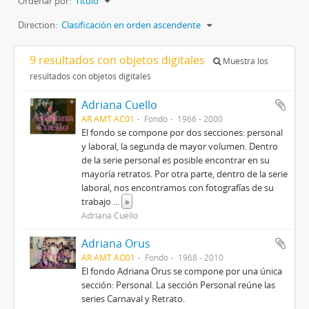
Ordenar por:
Título
Direction:
Clasificación en orden ascendente
9 resultados con objetos digitales
Muestra los
resultados con objetos digitales
Adriana Cuello
AR AMT AC01
Fondo
1966 - 2000
El fondo se compone por dos secciones: personal
y laboral, la segunda de mayor volumen. Dentro
de la serie personal es posible encontrar en su
mayoría retratos. Por otra parte, dentro de la serie
laboral, nos encontramos con fotografías de su
trabajo
...
»
Adriana Cuello
Adriana Orus
AR AMT AO01
Fondo
1968 - 2010
El fondo Adriana Orus se compone por una única
sección: Personal. La sección Personal reúne las
series Carnaval y Retrato.