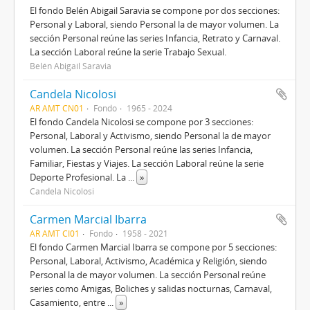
El fondo Belén Abigail Saravia se compone por dos secciones:
Personal y Laboral, siendo Personal la de mayor volumen. La
sección Personal reúne las series Infancia, Retrato y Carnaval.
La sección Laboral reúne la serie Trabajo Sexual.
Belén Abigaíl Saravia
Candela Nicolosi
AR AMT CN01
Fondo
1965 - 2024
El fondo Candela Nicolosi se compone por 3 secciones:
Personal, Laboral y Activismo, siendo Personal la de mayor
volumen. La sección Personal reúne las series Infancia,
Familiar, Fiestas y Viajes. La sección Laboral reúne la serie
Deporte Profesional. La
...
»
Candela Nicolosi
Carmen Marcial Ibarra
AR AMT CI01
Fondo
1958 - 2021
El fondo Carmen Marcial Ibarra se compone por 5 secciones:
Personal, Laboral, Activismo, Académica y Religión, siendo
Personal la de mayor volumen. La sección Personal reúne
series como Amigas, Boliches y salidas nocturnas, Carnaval,
Casamiento, entre
...
»