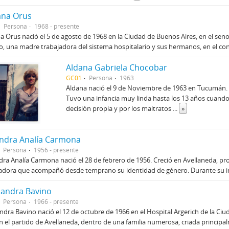
ana Orus
Persona
1968 - presente
a Orus nació el 5 de agosto de 1968 en la Ciudad de Buenos Aires, en el sen
, una madre trabajadora del sistema hospitalario y sus hermanos, en el c
Aldana Gabriela Chocobar
GC01
Persona
1963
Aldana nació el 9 de Noviembre de 1963 en Tucumán. 
Tuvo una infancia muy linda hasta los 13 años cuando 
decisión propia y por los maltratos
...
»
andra Analía Carmona
Persona
1956 - presente
dra Analía Carmona nació el 28 de febrero de 1956. Creció en Avellaneda, pro
adora que acompañó desde temprano su identidad de género. Durante su in
sandra Bavino
Persona
1966 - presente
ndra Bavino nació el 12 de octubre de 1966 en el Hospital Argerich de la Ciud
n el partido de Avellaneda, dentro de una familia numerosa, criada princip