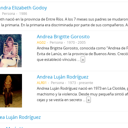
andra Elizabeth Godoy
Persona
1986
eth nació en la provincia de Entre Ríos. A los 7 meses sus padres se mudaro
ó la primaria. En la primaria era discriminada por parte de sus compañeros. A
Andrea Brigitte Gorosito
AG02
Persona
1970 - 2005
Andrea Brigitte Gorosito, conocida como “Andrea de Fi
Evita de Lanús, en la provincia de Buenos Aires. Crec
que estableció vínculos
...
»
Andrea Luján Rodríguez
ALR01
Persona
1973 - presente
Andrea Luján Rodríguez nació en 1973 en La Clotilde, p
machismo y la violencia. Desde muy pequeña sintió afi
cejas y se vestía en secreto
...
»
ea Luján Rodríguez