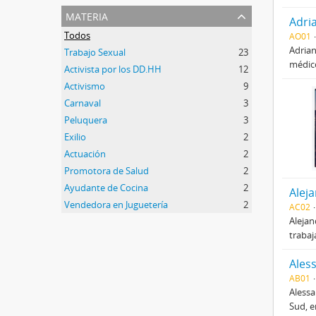
materia
Adri
Todos
AO01
Adrian
Trabajo Sexual
23
médico
Activista por los DD.HH
12
Activismo
9
Carnaval
3
Peluquera
3
Exilio
2
Actuación
2
Promotora de Salud
2
Ayudante de Cocina
2
Alej
Vendedora en Juguetería
2
AC02
Alejan
trabaj
Ales
AB01
Alessa
Sud, e