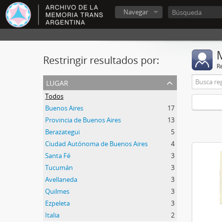
Navegar
Restringir resultados por:
R
lugar
Todos
Buenos Aires
17
Provincia de Buenos Aires
13
Berazategui
5
Ciudad Autónoma de Buenos Aires
4
Santa Fé
3
Tucumán
3
Avellaneda
3
Quilmes
3
Ezpeleta
3
Italia
2