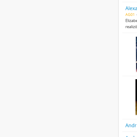
Alex
AG01
Elizab
realiz
Andr