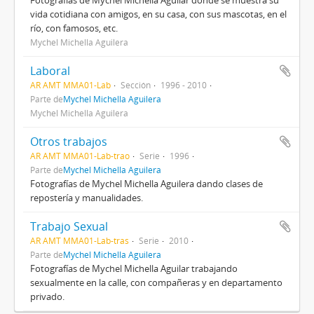
Fotografías de Mychel Michella Aguilar donde se muestra su
vida cotidiana con amigos, en su casa, con sus mascotas, en el
río, con famosos, etc.
Mychel Michella Aguilera
Laboral
AR AMT MMA01-Lab
Sección
1996 - 2010
Parte de
Mychel Michella Aguilera
Mychel Michella Aguilera
Otros trabajos
AR AMT MMA01-Lab-trao
Serie
1996
Parte de
Mychel Michella Aguilera
Fotografías de Mychel Michella Aguilera dando clases de
repostería y manualidades.
Trabajo Sexual
AR AMT MMA01-Lab-tras
Serie
2010
Parte de
Mychel Michella Aguilera
Fotografías de Mychel Michella Aguilar trabajando
sexualmente en la calle, con compañeras y en departamento
privado.