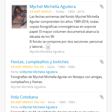
Mychel Michella Aguilera
AR AMT MMA01
Fondo
1983 - 2016
Las fechas extremas del fondo Mychel Michella
Aguilar comprenden los años 1989-2016, todas
copias fotográficas cromogénicas en soporte
papel. El mayor volumen documental abarca la
década de los 90.
El fondo se compone por dos secciones: personal
y laboral,
...
»
Mychel Michella Aguilera
Fiestas, cumpleaños y boliches
AR AMT MMA01-Per-fie
Serie
1989 - 1996
Parte de
Mychel Michella Aguilera
Fotografías de Mychel Michella Aguilar en festejos con amigas,
cumpleaños y fiestas.
Mychel Michella Aguilera
Vida Cotidiana
AR AMT MMA01-Per-vid
Serie
1990 - 1993
Parte de
Mychel Michella Aguilera