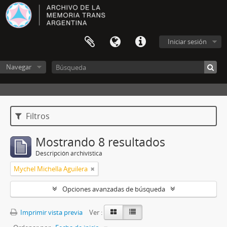
Iniciar sesión
Navegar
Filtros
Mostrando 8 resultados
Descripción archivística
Mychel Michella Aguilera
Opciones avanzadas de búsqueda
Imprimir vista previa
Ver :