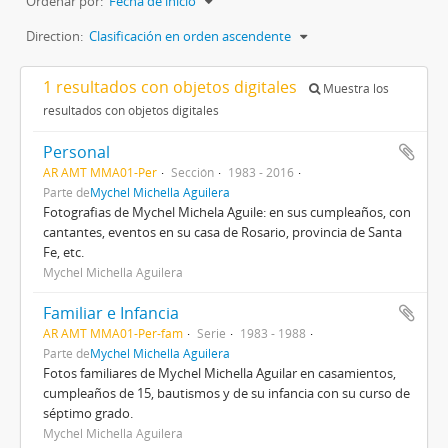
Ordenar por:
Fecha de inicio
Direction:
Clasificación en orden ascendente
1 resultados con objetos digitales
Muestra los
resultados con objetos digitales
Personal
AR AMT MMA01-Per
Sección
1983 - 2016
Parte de
Mychel Michella Aguilera
Fotografias de Mychel Michela Aguile: en sus cumpleaños, con
cantantes, eventos en su casa de Rosario, provincia de Santa
Fe, etc.
Mychel Michella Aguilera
Familiar e Infancia
AR AMT MMA01-Per-fam
Serie
1983 - 1988
Parte de
Mychel Michella Aguilera
Fotos familiares de Mychel Michella Aguilar en casamientos,
cumpleaños de 15, bautismos y de su infancia con su curso de
séptimo grado.
Mychel Michella Aguilera