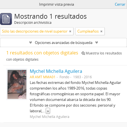
Imprimir vista previa
Cerrar
Mostrando 1 resultados
Descripción archivística
Sólo las descripciones de nivel superior
Cumpleaños
Opciones avanzadas de búsqueda
1 resultados con objetos digitales
Muestra los resultados
con objetos digitales
Mychel Michella Aguilera
AR AMT MMA01
Fondo
1983 - 2016
Las fechas extremas del fondo Mychel Michella Aguilar
comprenden los años 1989-2016, todas copias
fotográficas cromogénicas en soporte papel. El mayor
volumen documental abarca la década de los 90.
El fondo se compone por dos secciones: personal y
laboral,
...
»
Mychel Michella Aguilera