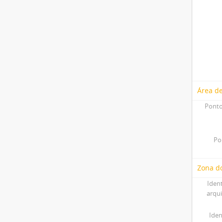
Área d
Ponto
Po
Zona do
Iden
arqu
Iden