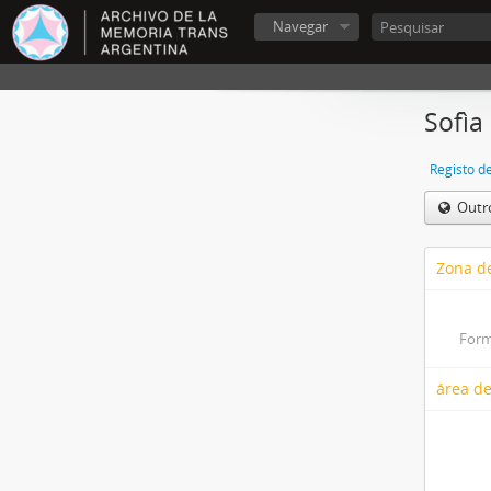
Navegar
Sofìa
Registo d
Outr
Zona de
Form
área de