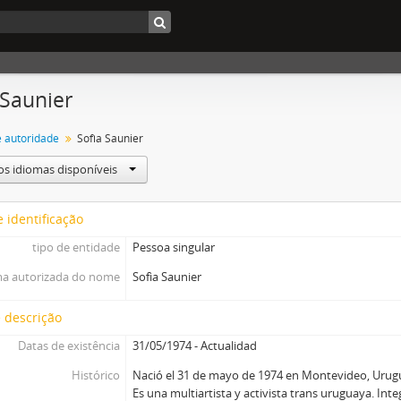
 Saunier
e autoridade
Sofìa Saunier
os idiomas disponíveis
 identificação
tipo de entidade
Pessoa singular
a autorizada do nome
Sofìa Saunier
 descrição
Datas de existência
31/05/1974 - Actualidad
Histórico
Nació el 31 de mayo de 1974 en Montevideo, Urug
Es una multiartista y activista trans uruguaya. Int