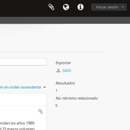
Iniciar sesión
Exportar
SKOS
Resultados
ción en orden ascendente
1
No. término relacionado
0
enden los años 1989-
el. El mayor volumen