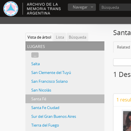
Navegar
Santa
Vista de árbol
Lista
Búsqueda
lugares
Related 
...
Salta
San Clemente del Tuyú
1 Des
San Francisco Solano
San Nicolás
Santa Fé
1 resu
Santa Fe Ciudad
Sur del Gran Buenos Aires
Tierra del Fuego