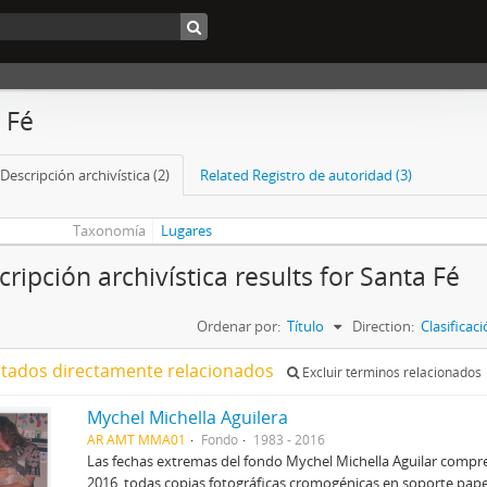
 Fé
Descripción archivística (2)
Related Registro de autoridad (3)
Taxonomía
Lugares
cripción archivística results for Santa Fé
Ordenar por:
Título
Direction:
Clasifica
ltados directamente relacionados
Excluir términos relacionados
Mychel Michella Aguilera
AR AMT MMA01
Fondo
1983 - 2016
Las fechas extremas del fondo Mychel Michella Aguilar compr
2016, todas copias fotográficas cromogénicas en soporte pap