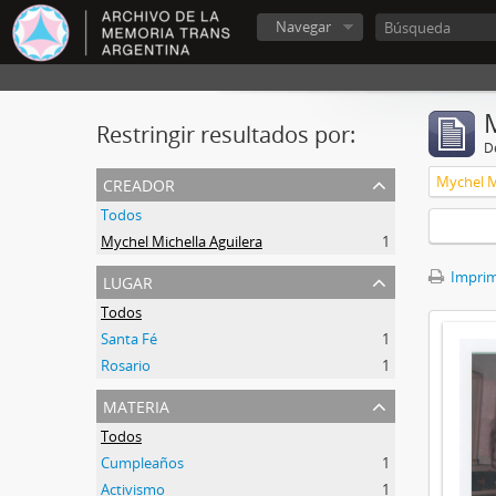
Navegar
Restringir resultados por:
De
creador
Mychel M
Todos
Mychel Michella Aguilera
1
lugar
Imprimi
Todos
Santa Fé
1
Rosario
1
materia
Todos
Cumpleaños
1
Activismo
1