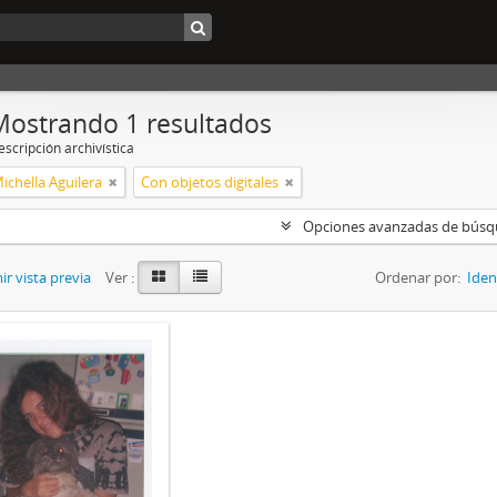
Mostrando 1 resultados
scripción archivística
ichella Aguilera
Con objetos digitales
Opciones avanzadas de bús
r vista previa
Ver :
Ordenar por:
Iden