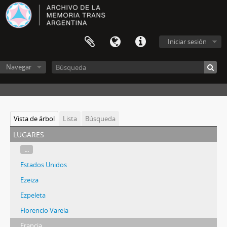
Iniciar sesión
Navegar
Vista de árbol
Lista
Búsqueda
lugares
...
Estados Unidos
Ezeiza
Ezpeleta
Florencio Varela
Francia