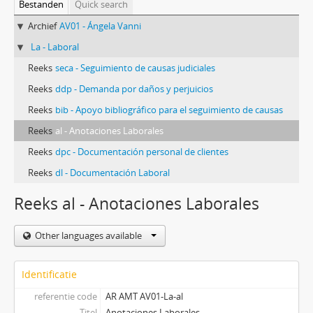
Bestanden
Quick search
Archief
AV01 - Ángela Vanni
La - Laboral
Reeks
seca - Seguimiento de causas judiciales
Reeks
ddp - Demanda por daños y perjuicios
Reeks
bib - Apoyo bibliográfico para el seguimiento de causas
Reeks
al - Anotaciones Laborales
Reeks
dpc - Documentación personal de clientes
Reeks
dl - Documentación Laboral
Reeks al - Anotaciones Laborales
Other languages available
Identificatie
referentie code
AR AMT AV01-La-al
Titel
Anotaciones Laborales