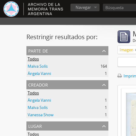
Navegar
Restringir resultados por:
De
parte de
Imagen
Todos
Malva Solís
164
Ángela Vanni
1
Imprimi
creador
Todos
Ángela Vanni
1
Malva Solís
1
Vanessa Show
1
lugar
Todos