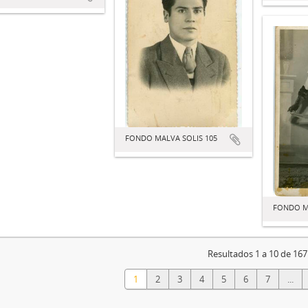
FONDO MALVA SOLIS 105
FONDO M
Resultados 1 a 10 de 167
1
2
3
4
5
6
7
...