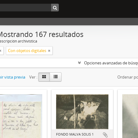
Mostrando 167 resultados
scripción archivística
Con objetos digitales
Opciones avanzadas de bús
r vista previa
Ver :
Ordenar po
FONDO MALVA SOLIS 1