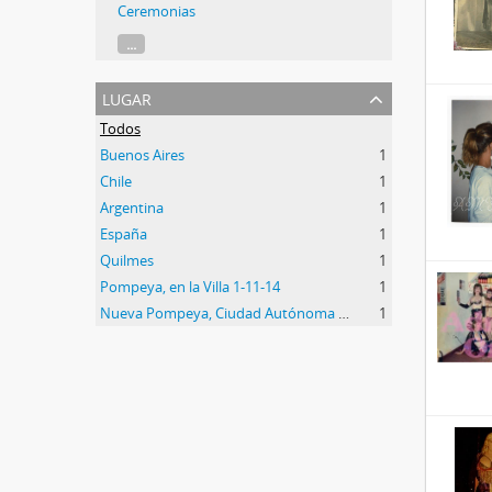
Ceremonias
...
lugar
Todos
Buenos Aires
1
Chile
1
Argentina
1
España
1
Quilmes
1
Pompeya, en la Villa 1-11-14
1
Nueva Pompeya, Ciudad Autónoma de Buenos Aires
1