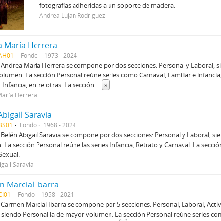
fotografías adheridas a un soporte de madera.
Andrea Luján Rodríguez
 María Herrera
AH01
Fondo
1973 - 2024
 Andrea María Herrera se compone por dos secciones: Personal y Laboral, s
lumen. La sección Personal reúne series como Carnaval, Familiar e infancia
, Infancia, entre otras. La sección
...
»
aría Herrera
Abigail Saravia
BS01
Fondo
1968 - 2024
 Belén Abigail Saravia se compone por dos secciones: Personal y Laboral, si
 La sección Personal reúne las series Infancia, Retrato y Carnaval. La secció
Sexual.
igaíl Saravia
 Marcial Ibarra
CI01
Fondo
1958 - 2021
 Carmen Marcial Ibarra se compone por 5 secciones: Personal, Laboral, Acti
, siendo Personal la de mayor volumen. La sección Personal reúne series co