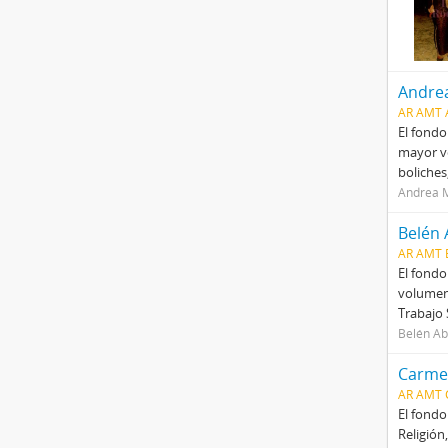
Andrea
AR AMT 
El fondo
mayor vo
boliches
Andrea M
Belén 
AR AMT 
El fondo
volumen.
Trabajo 
Belén Ab
Carmen
AR AMT 
El fondo
Religión