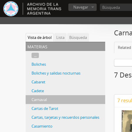
Navegar
Carna
Vista de árbol
Lista
Búsqueda
materias
Related 
...
Boliches
Boliches y salidas nocturnas
7 Des
Cabaret
Cadete
Carnaval
7 resu
Cartas de Tarot
Cartas, tarjetas y recuerdos personales
Casamiento