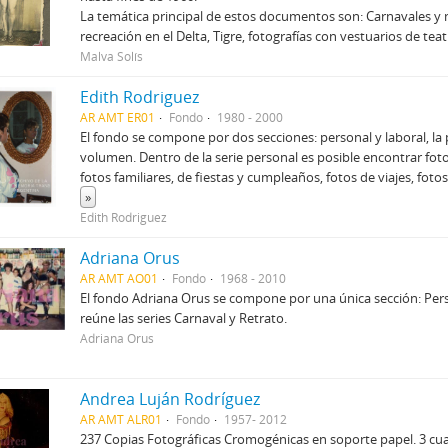
La temática principal de estos documentos son: Carnavales y 
recreación en el Delta, Tigre, fotografías con vestuarios de teat
Malva Solís
Edith Rodriguez
AR AMT ER01
Fondo
1980 - 2000
El fondo se compone por dos secciones: personal y laboral, l
volumen. Dentro de la serie personal es posible encontrar foto
fotos familiares, de fiestas y cumpleaños, fotos de viajes, fotos
»
Edith Rodriguez
Adriana Orus
AR AMT AO01
Fondo
1968 - 2010
El fondo Adriana Orus se compone por una única sección: Pers
reúne las series Carnaval y Retrato.
Adriana Orus
Andrea Luján Rodríguez
AR AMT ALR01
Fondo
1957- 2012
237 Copias Fotográficas Cromogénicas en soporte papel. 3 cu