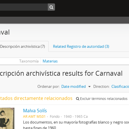
val
Descripción archivística (7)
Related Registro de autoridad (3)
Taxonomía
Materias
cripción archivística results for Carnaval
Ordenar por:
Date modified
Direction:
Clasifica
ltados directamente relacionados
Excluir términos relacionados
Malva Solís
AR AMT MS01
Fondo
1940 - 1965 Ca
Los documentos, en su mayoría fotografías blanco y negro son
hasta fines de 1960.