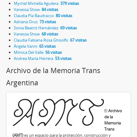
Mychel Michella Aguilera
379 visitas
Vanessa Show
84 visitas
Claudia Pía Baudracco
80 visitas
Adriana Orus
73 visitas
Sonia Beatriz Hernández
69 visitas
Vanessa Show
68 visitas
Claudia Fabiana Rosa Ghisolfo
67 visitas
Ángela Vanni
65 visitas
Mónica Del Valle
56 visitas
Andrea María Herrera
53 visitas
Archivo de la Memoria Trans
Argentina
El
Archivo
de la
Memoria
Trans
(AMT)
es un espacio para la protección, construcción y