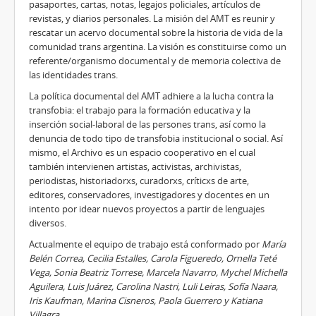
pasaportes, cartas, notas, legajos policiales, artículos de
revistas, y diarios personales. La misión del AMT es reunir y
rescatar un acervo documental sobre la historia de vida de la
comunidad trans argentina. La visión es constituirse como un
referente/organismo documental y de memoria colectiva de
las identidades trans.
La política documental del AMT adhiere a la lucha contra la
transfobia: el trabajo para la formación educativa y la
inserción social-laboral de las persones trans, así como la
denuncia de todo tipo de transfobia institucional o social. Así
mismo, el Archivo es un espacio cooperativo en el cual
también intervienen artistas, activistas, archivistas,
periodistas, historiadorxs, curadorxs, críticxs de arte,
editores, conservadores, investigadores y docentes en un
intento por idear nuevos proyectos a partir de lenguajes
diversos.
Actualmente el equipo de trabajo está conformado por
María
Belén Correa, Cecilia Estalles, Carola Figueredo, Ornella Teté
Vega, Sonia Beatriz Torrese, Marcela Navarro, Mychel Michella
Aguilera, Luis Juárez, Carolina Nastri, Luli Leiras, Sofía Naara,
Iris Kaufman, Marina Cisneros, Paola Guerrero y Katiana
Villagra
.