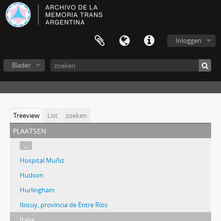
Inloggen
Blader
Treeview
List
zoeken
plaatsen
...
Hospital Muñiz
Hudson
Hurlingham
Ibicuy, provincia de Entre Ríos
Italia