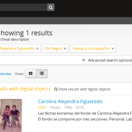
Showing 1 results
chival description
 Alejandra Figueredo
Río Negro
Fiestas y cumpleaños
Advanced search option
preview
View:
ults with digital objects
Show results with digital objects
Carolina Alejandra Figueredo
CF01
Fonds
1962 - 2016
Las fechas extremas del fondo de Carolina Alejandra
El fondo se compone por tres secciones: Personal, Lab