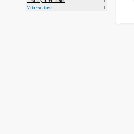
Fiestas y cumpleaños
1
Vida cotidiana
1