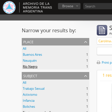
Browse
Narrow your results by:
Ar
place
Carolina
All
Buenos Aires
1
Neuquén
1
Print 
Río Negro
1
subject
1 res
All
Trabajo Sexual
1
Activismo
1
Infancia
1
Boliches
1