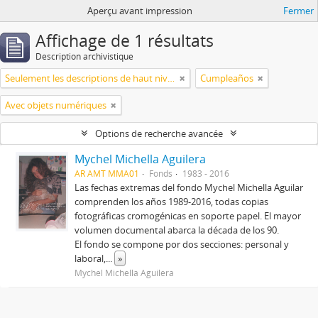
Aperçu avant impression
Fermer
Affichage de 1 résultats
Description archivistique
Seulement les descriptions de haut niveau
Cumpleaños
Avec objets numériques
Options de recherche avancée
Mychel Michella Aguilera
AR AMT MMA01
Fonds
1983 - 2016
Las fechas extremas del fondo Mychel Michella Aguilar
comprenden los años 1989-2016, todas copias
fotográficas cromogénicas en soporte papel. El mayor
volumen documental abarca la década de los 90.
El fondo se compone por dos secciones: personal y
laboral,
...
»
Mychel Michella Aguilera