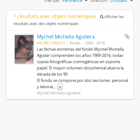
Trier par:
Pertinence
Direction:
Croissant
1 résultats avec objets numériques
Afficher les
résultats avec des objets numériques
Mychel Michella Aguilera
AR AMT MMA01
Fonds
1983 - 2016
Las fechas extremas del fondo Mychel Michella
Aguilar comprenden los años 1989-2016, todas
copias fotográficas cromogénicas en soporte
papel. El mayor volumen documental abarca la
década de los 90.
El fondo se compone por dos secciones: personal
y laboral,
...
»
Mychel Michella Aguilera