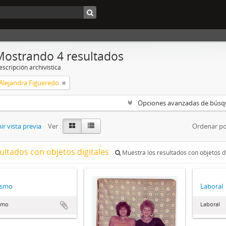
Mostrando 4 resultados
scripción archivística
 Alejandra Figueredo
Opciones avanzadas de bús
r vista previa
Ver :
Ordenar po
ultados con objetos digitales
Muestra los resultados con objetos di
ismo
Laboral
ismo
Laboral