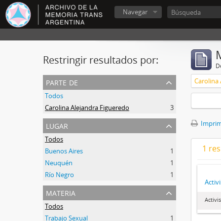
Navegar
Restringir resultados por:
De
parte de
Carolina
Todos
Carolina Alejandra Figueredo
3
lugar
Imprimi
Todos
1 res
Buenos Aires
1
Neuquén
1
Río Negro
1
Activ
materia
Activ
Todos
Trabajo Sexual
1