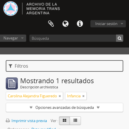
Iniciar sesión
Navegar
Filtros
Mostrando 1 resultados
Descripción archivística
Carolina Alejandra Figueredo
Infancia
Opciones avanzadas de búsqueda
Imprimir vista previa
Ver :