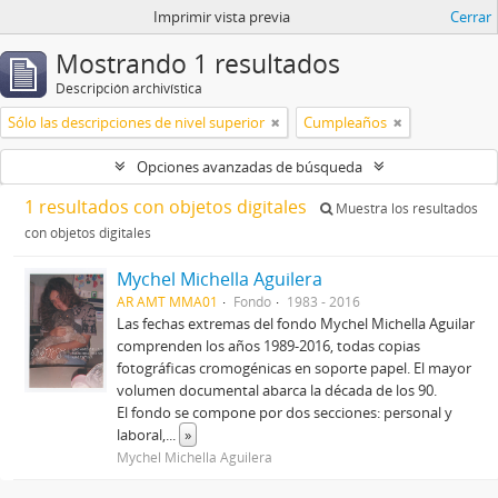
Imprimir vista previa
Cerrar
Mostrando 1 resultados
Descripción archivística
Sólo las descripciones de nivel superior
Cumpleaños
Opciones avanzadas de búsqueda
1 resultados con objetos digitales
Muestra los resultados
con objetos digitales
Mychel Michella Aguilera
AR AMT MMA01
Fondo
1983 - 2016
Las fechas extremas del fondo Mychel Michella Aguilar
comprenden los años 1989-2016, todas copias
fotográficas cromogénicas en soporte papel. El mayor
volumen documental abarca la década de los 90.
El fondo se compone por dos secciones: personal y
laboral,
...
»
Mychel Michella Aguilera