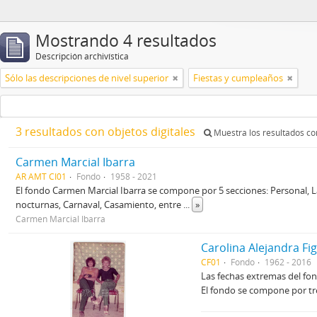
Mostrando 4 resultados
Descripción archivística
Sólo las descripciones de nivel superior
Fiestas y cumpleaños
3 resultados con objetos digitales
Muestra los resultados con
Carmen Marcial Ibarra
AR AMT CI01
Fondo
1958 - 2021
El fondo Carmen Marcial Ibarra se compone por 5 secciones: Personal, L
nocturnas, Carnaval, Casamiento, entre
...
»
Carmen Marcial Ibarra
Carolina Alejandra F
CF01
Fondo
1962 - 2016
Las fechas extremas del fo
El fondo se compone por tre