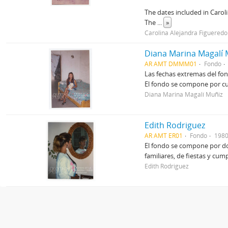
The dates included in Carol
The
...
»
Carolina Alejandra Figueredo
Diana Marina Magalí 
AR AMT DMMM01
Fondo
Las fechas extremas del fo
El fondo se compone por cu
Diana Marina Magalí Muñiz
Edith Rodriguez
AR AMT ER01
Fondo
1980
El fondo se compone por dos
familiares, de fiestas y cum
Edith Rodriguez