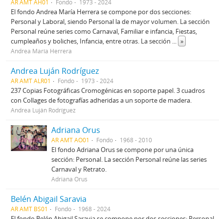
AR AMT AH01
Fondo
1973 - 2024
El fondo Andrea María Herrera se compone por dos secciones:
Personal y Laboral, siendo Personal la de mayor volumen. La sección
Personal reúne series como Carnaval, Familiar e infancia, Fiestas,
cumpleaños y boliches, Infancia, entre otras. La sección
...
»
Andrea María Herrera
Andrea Luján Rodríguez
AR AMT ALR01
Fondo
1973 - 2024
237 Copias Fotográficas Cromogénicas en soporte papel. 3 cuadros
con Collages de fotografías adheridas a un soporte de madera.
Andrea Luján Rodríguez
Adriana Orus
AR AMT AO01
Fondo
1968 - 2010
El fondo Adriana Orus se compone por una única
sección: Personal. La sección Personal reúne las series
Carnaval y Retrato.
Adriana Orus
Belén Abigail Saravia
AR AMT BS01
Fondo
1968 - 2024
El fondo Belén Abigail Saravia se compone por dos secciones: Personal