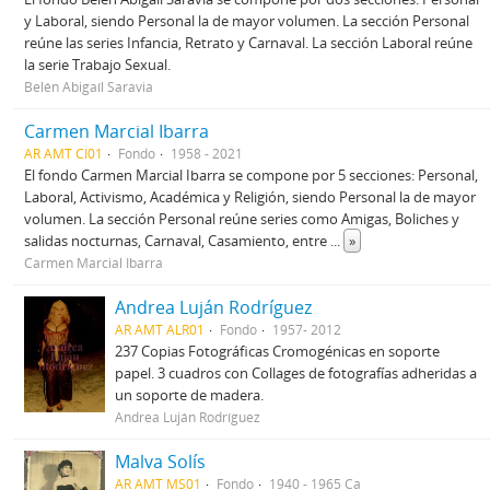
y Laboral, siendo Personal la de mayor volumen. La sección Personal
reúne las series Infancia, Retrato y Carnaval. La sección Laboral reúne
la serie Trabajo Sexual.
Belén Abigaíl Saravia
Carmen Marcial Ibarra
AR AMT CI01
Fondo
1958 - 2021
El fondo Carmen Marcial Ibarra se compone por 5 secciones: Personal,
Laboral, Activismo, Académica y Religión, siendo Personal la de mayor
volumen. La sección Personal reúne series como Amigas, Boliches y
salidas nocturnas, Carnaval, Casamiento, entre
...
»
Carmen Marcial Ibarra
Andrea Luján Rodríguez
AR AMT ALR01
Fondo
1957- 2012
237 Copias Fotográficas Cromogénicas en soporte
papel. 3 cuadros con Collages de fotografías adheridas a
un soporte de madera.
Andrea Luján Rodríguez
Malva Solís
AR AMT MS01
Fondo
1940 - 1965 Ca