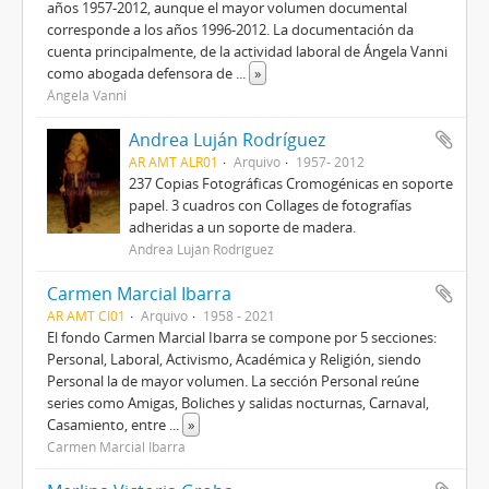
años 1957-2012, aunque el mayor volumen documental
corresponde a los años 1996-2012. La documentación da
cuenta principalmente, de la actividad laboral de Ángela Vanni
como abogada defensora de
...
»
Ángela Vanni
Andrea Luján Rodríguez
AR AMT ALR01
Arquivo
1957- 2012
237 Copias Fotográficas Cromogénicas en soporte
papel. 3 cuadros con Collages de fotografías
adheridas a un soporte de madera.
Andrea Luján Rodríguez
Carmen Marcial Ibarra
AR AMT CI01
Arquivo
1958 - 2021
El fondo Carmen Marcial Ibarra se compone por 5 secciones:
Personal, Laboral, Activismo, Académica y Religión, siendo
Personal la de mayor volumen. La sección Personal reúne
series como Amigas, Boliches y salidas nocturnas, Carnaval,
Casamiento, entre
...
»
Carmen Marcial Ibarra