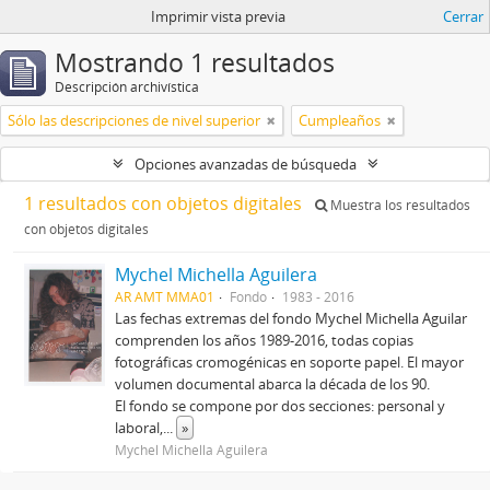
Imprimir vista previa
Cerrar
Mostrando 1 resultados
Descripción archivística
Sólo las descripciones de nivel superior
Cumpleaños
Opciones avanzadas de búsqueda
1 resultados con objetos digitales
Muestra los resultados
con objetos digitales
Mychel Michella Aguilera
AR AMT MMA01
Fondo
1983 - 2016
Las fechas extremas del fondo Mychel Michella Aguilar
comprenden los años 1989-2016, todas copias
fotográficas cromogénicas en soporte papel. El mayor
volumen documental abarca la década de los 90.
El fondo se compone por dos secciones: personal y
laboral,
...
»
Mychel Michella Aguilera