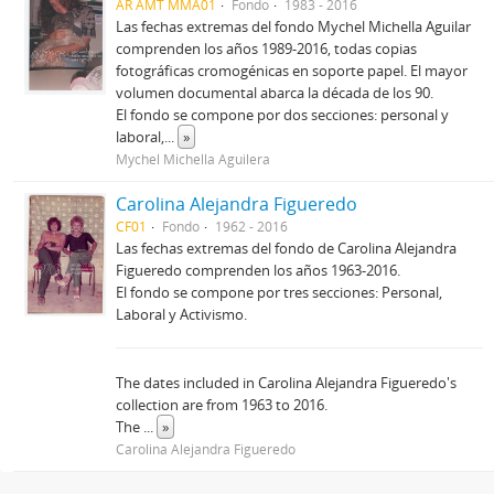
AR AMT MMA01
Fondo
1983 - 2016
Las fechas extremas del fondo Mychel Michella Aguilar
comprenden los años 1989-2016, todas copias
fotográficas cromogénicas en soporte papel. El mayor
volumen documental abarca la década de los 90.
El fondo se compone por dos secciones: personal y
laboral,
...
»
Mychel Michella Aguilera
Carolina Alejandra Figueredo
CF01
Fondo
1962 - 2016
Las fechas extremas del fondo de Carolina Alejandra
Figueredo comprenden los años 1963-2016.
El fondo se compone por tres secciones: Personal,
Laboral y Activismo.
The dates included in Carolina Alejandra Figueredo's
collection are from 1963 to 2016.
The
...
»
Carolina Alejandra Figueredo