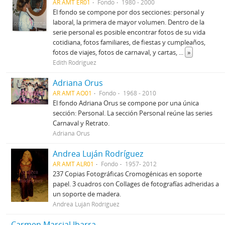
AR AMT ER01
Fondo
1980 - 2000
El fondo se compone por dos secciones: personal y
laboral, la primera de mayor volumen. Dentro de la
serie personal es posible encontrar fotos de su vida
cotidiana, fotos familiares, de fiestas y cumpleaños,
fotos de viajes, fotos de carnaval, y cartas,
...
»
Edith Rodriguez
Adriana Orus
AR AMT AO01
Fondo
1968 - 2010
El fondo Adriana Orus se compone por una única
sección: Personal. La sección Personal reúne las series
Carnaval y Retrato.
Adriana Orus
Andrea Luján Rodríguez
AR AMT ALR01
Fondo
1957- 2012
237 Copias Fotográficas Cromogénicas en soporte
papel. 3 cuadros con Collages de fotografías adheridas a
un soporte de madera.
Andrea Luján Rodríguez
Carmen Marcial Ibarra