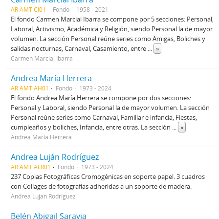
AR AMT CI01
Fondo
1958 - 2021
El fondo Carmen Marcial Ibarra se compone por 5 secciones: Personal,
Laboral, Activismo, Académica y Religión, siendo Personal la de mayor
volumen. La sección Personal reúne series como Amigas, Boliches y
salidas nocturnas, Carnaval, Casamiento, entre
...
»
Carmen Marcial Ibarra
Andrea María Herrera
AR AMT AH01
Fondo
1973 - 2024
El fondo Andrea María Herrera se compone por dos secciones:
Personal y Laboral, siendo Personal la de mayor volumen. La sección
Personal reúne series como Carnaval, Familiar e infancia, Fiestas,
cumpleaños y boliches, Infancia, entre otras. La sección
...
»
Andrea María Herrera
Andrea Luján Rodríguez
AR AMT ALR01
Fondo
1973 - 2024
237 Copias Fotográficas Cromogénicas en soporte papel. 3 cuadros
con Collages de fotografías adheridas a un soporte de madera.
Andrea Luján Rodríguez
Belén Abigail Saravia