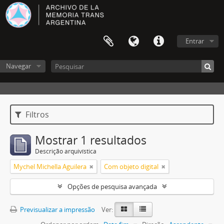
Entrar
Navegar
Filtros
Mostrar 1 resultados
Descrição arquivística
Mychel Michella Aguilera
Com objeto digital
Opções de pesquisa avançada
Previsualizar a impressão
Ver: