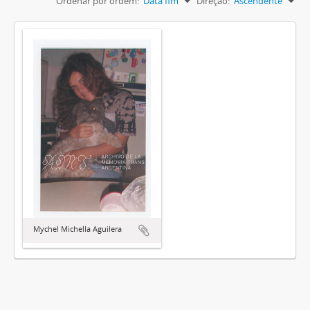
Ordenar por ordem:
Data fim
Direção:
Ascendente
Mychel Michella Aguilera