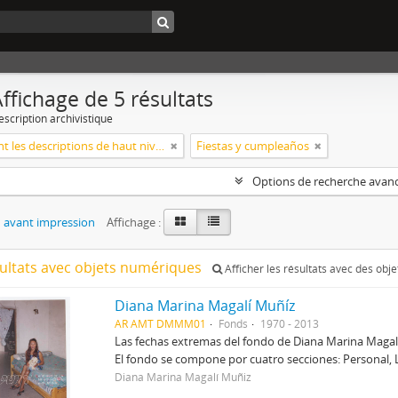
ffichage de 5 résultats
escription archivistique
Seulement les descriptions de haut niveau
Fiestas y cumpleaños
Options de recherche avan
 avant impression
Affichage :
sultats avec objets numériques
Afficher les résultats avec des obj
Diana Marina Magalí Muñíz
AR AMT DMMM01
Fonds
1970 - 2013
Las fechas extremas del fondo de Diana Marina Maga
El fondo se compone por cuatro secciones: Personal, 
Diana Marina Magalí Muñiz