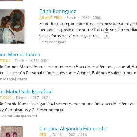
Edith Rodriguez
AR AMT ER01
Fonds
1980 - 2000
El fondo se compone por dos secciones: personal y la
personal es posible encontrar fotos de su vida cotidia
viajes, fotos de carnaval, y cartas,
...
»
Edith Rodriguez
en Marcial Ibarra
T CI01
Fonds
1958 - 2021
do Carmen Marcial Ibarra se compone por 5 secciones: Personal, Laboral, Ac
n. La sección Personal reúne series como Amigas, Boliches y salidas noctu
 Marcial Ibarra
ia Mabel Sale Igarzábal
T CS02
Fonds
1967 - 2024
do Cinthia Mabel Sale Igarzábal se compone por una única sección: Personal. 
s y Cumpleaños y Correspondencia.
a Mabel Sale Igarzábal
Carolina Alejandra Figueredo
CF01
Fonds
1962 - 2016