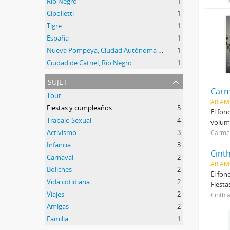
Río Negro
1
Cipolletti
1
Tigre
1
España
1
Nueva Pompeya, Ciudad Autónoma de Buenos Aires
1
Ciudad de Catriel, Río Negro
1
sujet
Carm
Tout
AR AM
Fiestas y cumpleaños
5
El fon
Trabajo Sexual
4
volume
Activismo
3
Carmen
Infancia
3
Cinth
Carnaval
2
AR AM
Boliches
2
El fon
Vida cotidiana
2
Fiesta
Viajes
2
Cinthi
Amigas
2
Familia
1