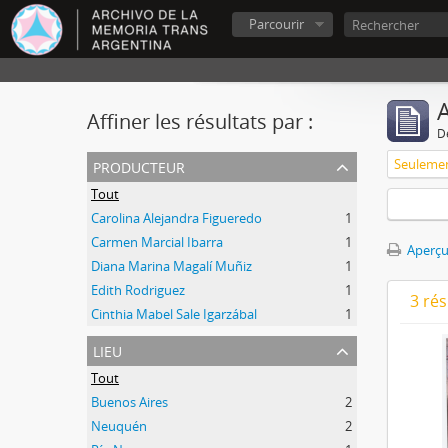
Parcourir
A
Affiner les résultats par :
D
producteur
Tout
Carolina Alejandra Figueredo
1
Carmen Marcial Ibarra
1
Aperçu
Diana Marina Magalí Muñiz
1
Edith Rodriguez
1
3 ré
Cinthia Mabel Sale Igarzábal
1
lieu
Tout
Buenos Aires
2
Neuquén
2