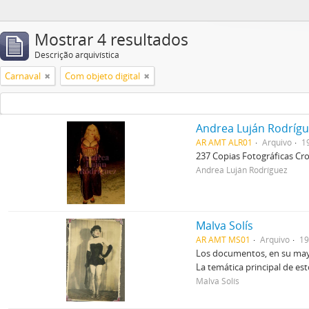
Mostrar 4 resultados
Descrição arquivística
Carnaval
Com objeto digital
Andrea Luján Rodríg
AR AMT ALR01
Arquivo
1
237 Copias Fotográficas Cr
Andrea Luján Rodríguez
Malva Solís
AR AMT MS01
Arquivo
19
Los documentos, en su mayor
La temática principal de es
Malva Solís