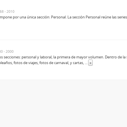
68 - 2010
mpone por una única sección: Personal. La sección Personal reúne las series
80 - 2000
 secciones: personal y laboral, la primera de mayor volumen. Dentro de la se
pleaños, fotos de viajes, fotos de carnaval, y cartas,
...
»