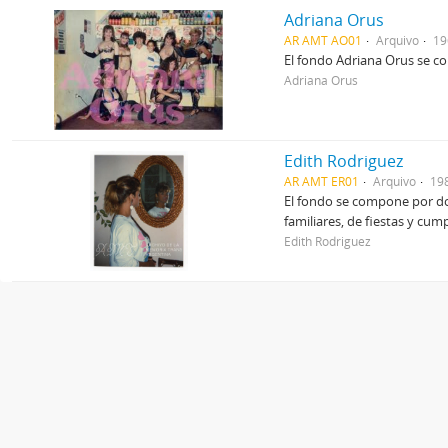
Adriana Orus
AR AMT AO01
Arquivo
19
El fondo Adriana Orus se co
Adriana Orus
Edith Rodriguez
AR AMT ER01
Arquivo
19
El fondo se compone por dos
familiares, de fiestas y cum
Edith Rodriguez