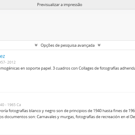
Previsualizar a impressão
Opções de pesquisa avançada
uez
957- 2012
omogénicas en soporte papel. 3 cuadros con Collages de fotografías adherid
40 - 1965 Ca
ía fotografías blanco y negro son de principios de 1940 hasta fines de 196
tos documentos son: Carnavales y murgas, fotografías de recreación en el Delt