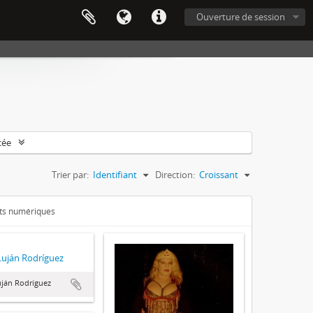
Ouverture de session
cée
Trier par:
Identifiant
Direction:
Croissant
ets numériques
Luján Rodríguez
ján Rodríguez