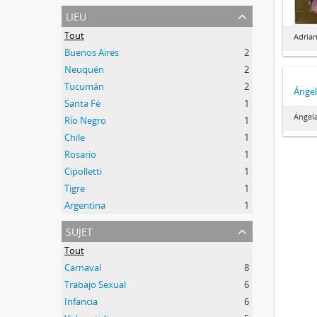
lieu
Tout
Adrian
Buenos Aires
2
Neuquén
2
Tucumán
2
Ángel
Santa Fé
1
Ángel
Río Negro
1
Chile
1
Rosario
1
Cipolletti
1
Tigre
1
Argentina
1
sujet
Tout
Carnaval
8
Trabajo Sexual
6
Infancia
6