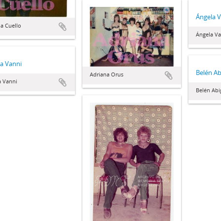
Ángela 
a Cuello
Ángela Va
a Vanni
Belén Ab
Adriana Orus
a Vanni
Belén Abig