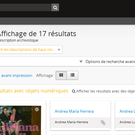
ffichage de 17 résultats
escription archivistique
Seulement les descriptions de haut niveau
Options de recherche avan
 avant impression
Affichage :
sultats avec objets numériques
Afficher les résultats avec des obj
Andrea María Herrera
Andrea 
Andrea María Herrera
Andrea Lu