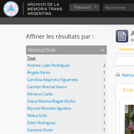
Parcourir
A
Affiner les résultats par :
D
producteur
Tout
Andrea Luján Rodríguez
2
Ángela Vanni
1
Aperçu
Carolina Alejandra Figueredo
1
Carmen Marcial Ibarra
1
9 ré
Adriana Cuello
1
Diana Marina Magalí Muñiz
1
Mychel Michella Aguilera
1
Malva Solís
1
Edith Rodriguez
1
Vanessa Show
1