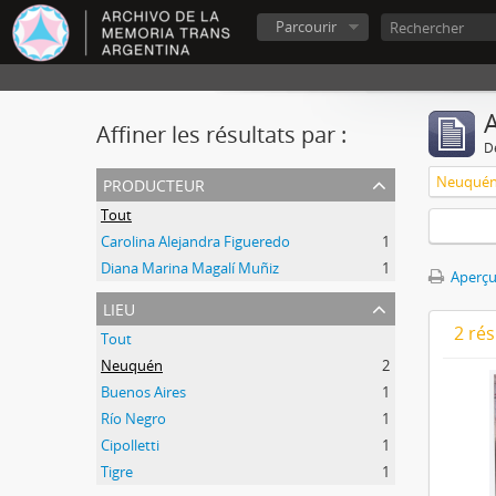
Parcourir
A
Affiner les résultats par :
D
producteur
Neuqué
Tout
Carolina Alejandra Figueredo
1
Diana Marina Magalí Muñiz
1
Aperçu
lieu
2 ré
Tout
Neuquén
2
Buenos Aires
1
Río Negro
1
Cipolletti
1
Tigre
1