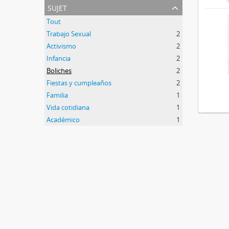
sujet
Tout
Trabajo Sexual
2
Activismo
2
Infancia
2
Boliches
2
Fiestas y cumpleaños
2
Familia
1
Vida cotidiana
1
Académico
1