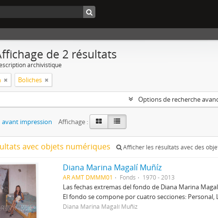
ffichage de 2 résultats
escription archivistique
n
Boliches
Options de recherche avan
 avant impression
Affichage :
sultats avec objets numériques
Afficher les résultats avec des obj
Diana Marina Magalí Muñíz
AR AMT DMMM01
Fonds
1970 - 2013
Las fechas extremas del fondo de Diana Marina Maga
El fondo se compone por cuatro secciones: Personal, 
Diana Marina Magalí Muñiz