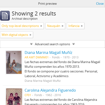
Print preview
Close
Showing 2 results
Archival description
Only top-level descriptions
Neuquén
Infancia
With digital objects
Advanced search options
Diana Marina Magalí Muñíz
AR AMT DMMM01
Fonds
1970 - 2013
Las fechas extremas del fondo de Diana Marina Magalí
Muñiz comprenden los años 1970-2013.
El fondo se compone por cuatro secciones: Personal,
Laboral, Activismo y Académico.
Diana Marina Magalí Muñiz
Carolina Alejandra Figueredo
CF01
Fonds
1962 - 2016
Las fechas extremas del fondo de Carolina Alejandra
Figueredo comprenden los años 1963-2016.