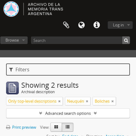
Log in
Browse
Filters
Showing 2 results
Archival description
Only top-level descriptions
Neuquén
Boliches
Advanced search options
Print preview
View: