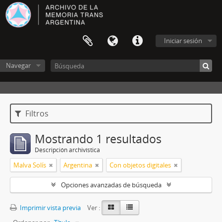
Iniciar sesión
Navegar
Filtros
Mostrando 1 resultados
Descripción archivística
Malva Solís
Argentina
Con objetos digitales
Opciones avanzadas de búsqueda
Imprimir vista previa
Ver :