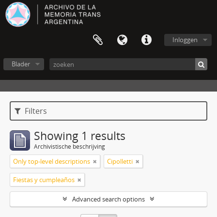
Inloggen
Blader
Filters
Showing 1 results
Archivistische beschrijving
Only top-level descriptions
Cipolletti
Fiestas y cumpleaños
Advanced search options