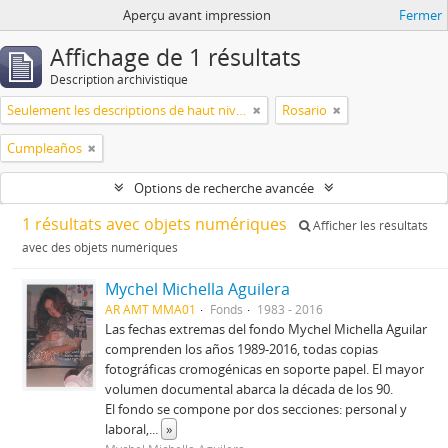
Aperçu avant impression
Fermer
Affichage de 1 résultats
Description archivistique
Seulement les descriptions de haut niveau
Rosario
Cumpleaños
Options de recherche avancée
1 résultats avec objets numériques
Afficher les résultats
avec des objets numériques
Mychel Michella Aguilera
AR AMT MMA01
Fonds
1983 - 2016
Las fechas extremas del fondo Mychel Michella Aguilar
comprenden los años 1989-2016, todas copias
fotográficas cromogénicas en soporte papel. El mayor
volumen documental abarca la década de los 90.
El fondo se compone por dos secciones: personal y
laboral,
...
»