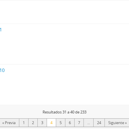
1
10
Resultados 31 a 40 de 233
« Previa
1
2
3
4
5
6
7
...
24
Siguiente »