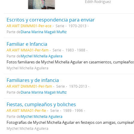
Edith Rodriguez
Escritos y correspondencia para enviar
AR AMT DMMM01-Per-ece
Serie
1970-2013
Parte de
Diana Marina Magalí Muñíz
Familiar e Infancia
AR AMT MMA01-Per-fam
Serie
1983 - 1988
Parte de
Mychel Michella Aguilera
Fotos familiares de Mychel Michella Aguilar en casamientos, cumpleaños
Mychel Michella Aguilera
Familiares y de infancia
AR AMT DMMM01-Per-fam
Serie
1970-2013
Parte de
Diana Marina Magalí Muñíz
Fiestas, cumpleaños y boliches
AR AMT MMA01-Per-fie
Serie
1989 - 1996
Parte de
Mychel Michella Aguilera
Fotografías de Mychel Michella Aguilar en festejos con amigas, cumpleañ
Mychel Michella Aguilera