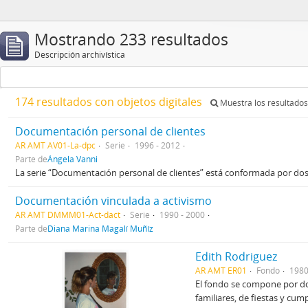
Mostrando 233 resultados
Descripción archivística
174 resultados con objetos digitales
Muestra los resultados 
Documentación personal de clientes
AR AMT AV01-La-dpc
Serie
1996 - 2012
Parte de
Ángela Vanni
La serie “Documentación personal de clientes” está conformada por dos
Documentación vinculada a activismo
AR AMT DMMM01-Act-dact
Serie
1990 - 2000
Parte de
Diana Marina Magalí Muñíz
Edith Rodriguez
AR AMT ER01
Fondo
1980
El fondo se compone por dos
familiares, de fiestas y cum