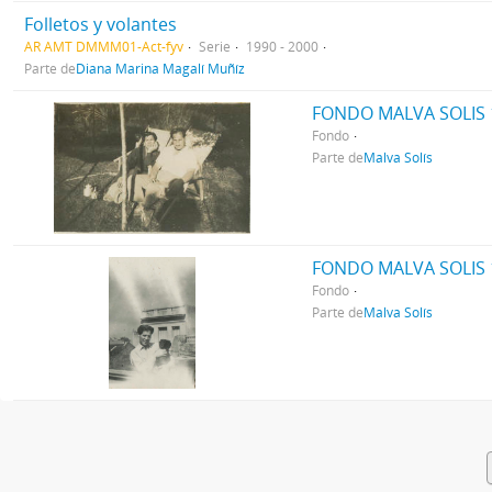
Folletos y volantes
AR AMT DMMM01-Act-fyv
Serie
1990 - 2000
Parte de
Diana Marina Magalí Muñíz
FONDO MALVA SOLIS 
Fondo
Parte de
Malva Solís
FONDO MALVA SOLIS 
Fondo
Parte de
Malva Solís