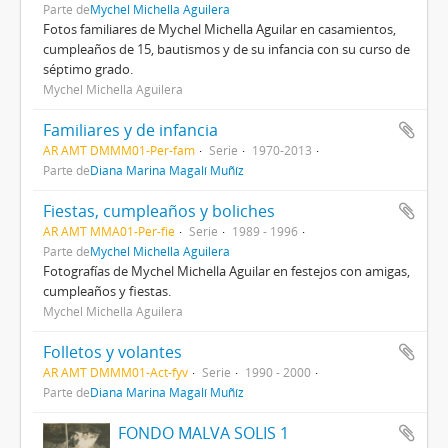
Parte de
Mychel Michella Aguilera
Fotos familiares de Mychel Michella Aguilar en casamientos,
cumpleaños de 15, bautismos y de su infancia con su curso de
séptimo grado.
Mychel Michella Aguilera
Familiares y de infancia
AR AMT DMMM01-Per-fam
Serie
1970-2013
Parte de
Diana Marina Magalí Muñíz
Fiestas, cumpleaños y boliches
AR AMT MMA01-Per-fie
Serie
1989 - 1996
Parte de
Mychel Michella Aguilera
Fotografías de Mychel Michella Aguilar en festejos con amigas,
cumpleaños y fiestas.
Mychel Michella Aguilera
Folletos y volantes
AR AMT DMMM01-Act-fyv
Serie
1990 - 2000
Parte de
Diana Marina Magalí Muñíz
FONDO MALVA SOLIS 1