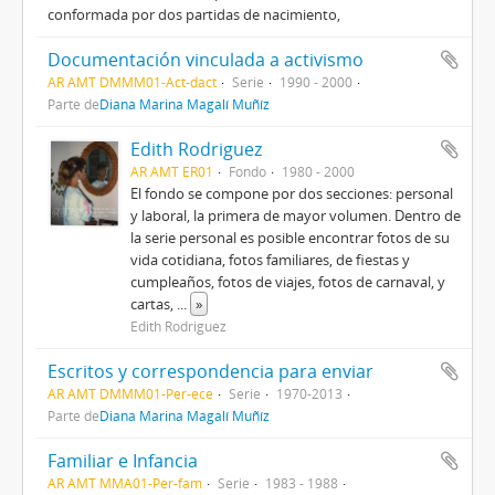
conformada por dos partidas de nacimiento,
Documentación vinculada a activismo
AR AMT DMMM01-Act-dact
Serie
1990 - 2000
Parte de
Diana Marina Magalí Muñíz
Edith Rodriguez
AR AMT ER01
Fondo
1980 - 2000
El fondo se compone por dos secciones: personal
y laboral, la primera de mayor volumen. Dentro de
la serie personal es posible encontrar fotos de su
vida cotidiana, fotos familiares, de fiestas y
cumpleaños, fotos de viajes, fotos de carnaval, y
cartas,
...
»
Edith Rodriguez
Escritos y correspondencia para enviar
AR AMT DMMM01-Per-ece
Serie
1970-2013
Parte de
Diana Marina Magalí Muñíz
Familiar e Infancia
AR AMT MMA01-Per-fam
Serie
1983 - 1988