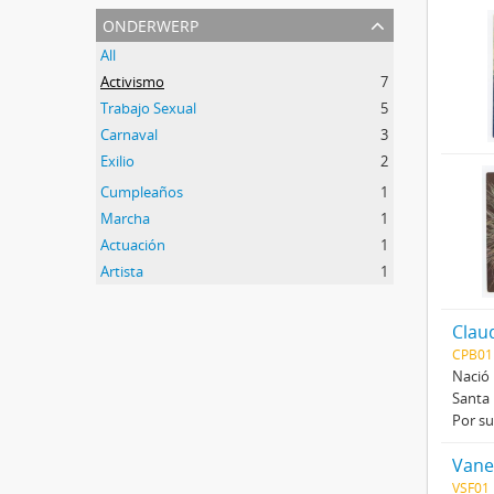
onderwerp
All
Activismo
7
Trabajo Sexual
5
Carnaval
3
Exilio
2
1
Cumpleaños
1
Marcha
1
Actuación
1
Artista
1
Clau
CPB01
Nació 
Santa 
Por su
Vane
VSF01