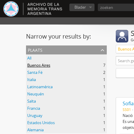
Blader
Narrow your results by:
G
plaats
Buenos A
All
Buenos Aires
7
Santa Fé
2
Italia
1
Latinoamérica
1
Neuquén
1
Salta
1
Sofì
Francia
1
SS01
Uruguay
1
Nació 
Es una
Estados Unidos
1
objeti
Alemania
1