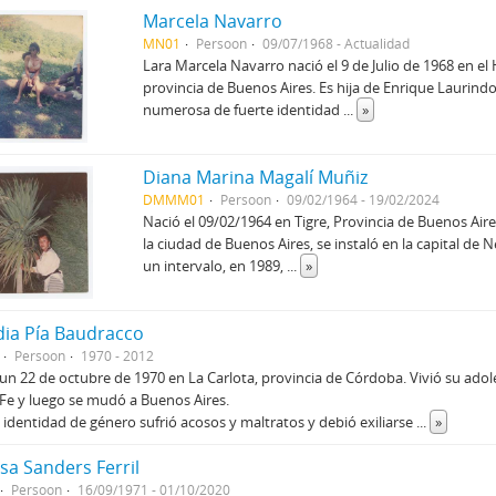
Marcela Navarro
MN01
Persoon
09/07/1968 - Actualidad
Lara Marcela Navarro nació el 9 de Julio de 1968 en el
provincia de Buenos Aires. Es hija de Enrique Laurindo
numerosa de fuerte identidad
...
»
Diana Marina Magalí Muñiz
DMMM01
Persoon
09/02/1964 - 19/02/2024
Nació el 09/02/1964 en Tigre, Provincia de Buenos Aire
la ciudad de Buenos Aires, se instaló en la capital de
un intervalo, en 1989,
...
»
dia Pía Baudracco
Persoon
1970 - 2012
un 22 de octubre de 1970 en La Carlota, provincia de Córdoba. Vivió su adol
Fe y luego se mudó a Buenos Aires.
 identidad de género sufrió acosos y maltratos y debió exiliarse
...
»
sa Sanders Ferril
Persoon
16/09/1971 - 01/10/2020